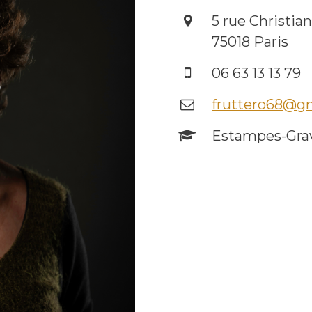
5 rue Christian
75018 Paris
06 63 13 13 79
fruttero68@g
Estampes-Grav