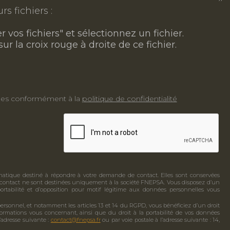
s fichiers :
 vos fichiers" et sélectionnez un fichier.
ur la croix rouge à droite de ce fichier.
nnées conformément à la
politique de confidentialité
ormatique destiné à répondre à votre demande de contact. Elles sont conservées
contact ne sont destinées uniquement à la société FNEPSA. Vous disposez d’un
e portabilité et d’opposition pour motif légitime aux données personnelles vous
rsonnel, et notamment les articles 13 et 14 du RGPD, vous bénéficiez d’un droit
nformations vous concernant, ainsi que du droit à la portabilité de vos données
’adresse suivante :
contact@fnepsa.fr
ou par voie postale à l’adresse suivante : 14,