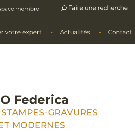
space membre
r votre expert
Actualités
Contact
O Federica
ESTAMPES-GRAVURES
 ET MODERNES