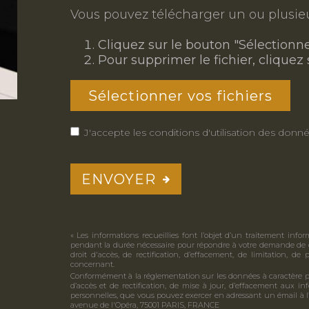
Vous pouvez télécharger un ou plusieur
Cliquez sur le bouton "Sélectionner
Pour supprimer le fichier, cliquez s
Sélectionner vos fichiers
J'accepte les conditions d'utilisation des do
ENVOYER
« Les informations recueillies font l’objet d’un traitement inf
pendant la durée nécessaire pour répondre à votre demande de 
droit d'accès, de rectification, d’effacement, de limitation, d
concernant.
Conformément à la réglementation sur les données à caractère pe
d’accès et de rectification, de mise à jour, d’effacement aux i
personnelles, que vous pouvez exercer en adressant un émail à l
avenue de l'Opéra, 75001 PARIS, FRANCE