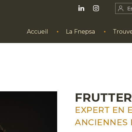
E
Accueil
La Fnepsa
Trouve
FRUTTER
EXPERT EN 
ANCIENNES