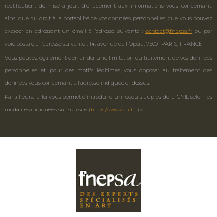
rectification, de mise à jour, d’effacement aux informations vous concernant,
ainsi que du droit à la portabilité de vos données personnelles, que vous pouvez
exercer en adressant un émail à l’adresse suivante :
contact@fnepsa.fr
ou par
voie postale à l’adresse suivante : 14, avenue de l'Opéra, 75001 PARIS, FRANCE
Vous pouvez également demander une limitation du traitement de vos données
personnelles et, pour des motifs légitimes, vous opposer au traitement des
données vous concernant à l’adresse indiquée ci-dessus.
Par ailleurs, la loi vous permet d’introduire un recours auprès de la CNIL selon les
modalités indiquées sur son site (
https://www.cnil.fr
) »