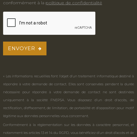
conformément à la
politique de confidentialité
ENVOYER
« Les informations recueillies font l’objet d’un traitement informatique destiné à
répondre à votre demande de contact. Elles sont conservées pendant la durée
nécessaire pour répondre à votre demande de contact ne sont destinées
uniquement à la société FNEPSA. Vous disposez d’un droit d'accès, de
rectification, d’effacement, de limitation, de portabilité et d’opposition pour motif
légitime aux données personnelles vous concernant.
Conformément à la réglementation sur les données à caractère personnel, et
notamment les articles 13 et 14 du RGPD, vous bénéficiez d’un droit d’accès et de