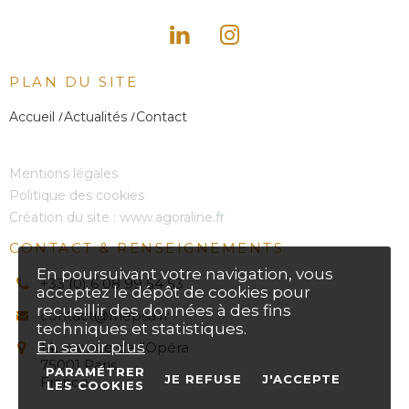
PLAN DU SITE
Accueil
Actualités
Contact
Mentions légales
Politique des cookies
Création du site :
www.agoraline.fr
CONTACT & RENSEIGNEMENTS
En poursuivant votre navigation, vous
+33 (0) 6 08 99 54 53
acceptez le dépôt de cookies pour
recueillir des données à des fins
contact@fnepsa.fr
techniques et statistiques.
En savoir plus
14, avenue de l'Opéra
75001 Paris
PARAMÉTRER
JE REFUSE
J'ACCEPTE
France
LES COOKIES