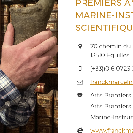
PREMIERS AM
MARINE-IN
SCIENTIFIQ
70 chemin du
13510 Eguilles
(+33)(0)6 0723
franckmarcelin
Arts Premiers 
Arts Premiers 
Marine-Instrum
www.franckma