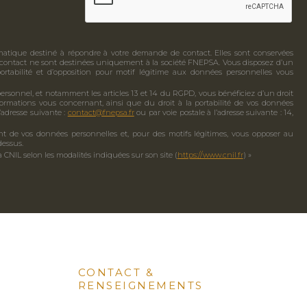
ormatique destiné à répondre à votre demande de contact. Elles sont conservées
contact ne sont destinées uniquement à la société FNEPSA. Vous disposez d’un
e portabilité et d’opposition pour motif légitime aux données personnelles vous
rsonnel, et notamment les articles 13 et 14 du RGPD, vous bénéficiez d’un droit
nformations vous concernant, ainsi que du droit à la portabilité de vos données
’adresse suivante :
contact@fnepsa.fr
ou par voie postale à l’adresse suivante : 14,
 de vos données personnelles et, pour des motifs légitimes, vous opposer au
dessus.
a CNIL selon les modalités indiquées sur son site (
https://www.cnil.fr
) »
CONTACT &
RENSEIGNEMENTS