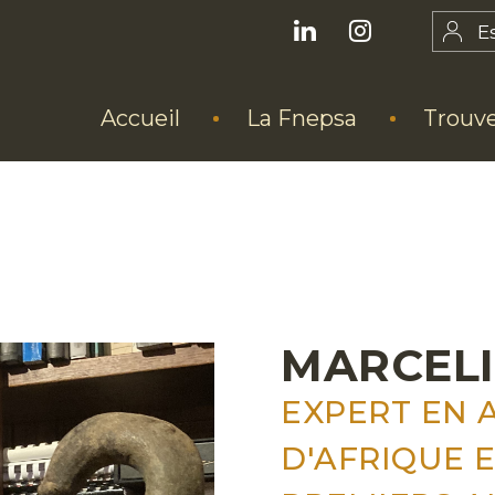
E
Accueil
La Fnepsa
Trouve
MARCELI
EXPERT EN 
D'AFRIQUE E