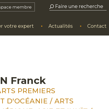
space membre
r votre expert
Actualités
Contact
N Franck
ARTS PREMIERS
T D'OCÉANIE / ARTS