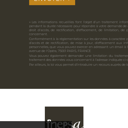
« Les informations recueillies font l’objet d’un traitement inf
pendant la durée nécessaire pour répondre à votre demande de 
droit d'accès, de rectification, d’effacement, de limitation, d
concernant.
Conformément à la réglementation sur les données à caractère pe
d’accès et de rectification, de mise à jour, d’effacement aux i
personnelles, que vous pouvez exercer en adressant un émail à l
avenue de l'Opéra, 75001 PARIS, FRANCE
Vous pouvez également demander une limitation du traitement
traitement des données vous concernant à l’adresse indiquée ci-
Par ailleurs, la loi vous permet d’introduire un recours auprès de l